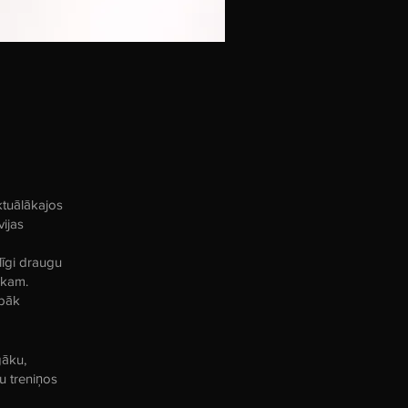
ktuālākajos
vijas
līgi draugu
ēkam.
abāk
gāku,
u treniņos