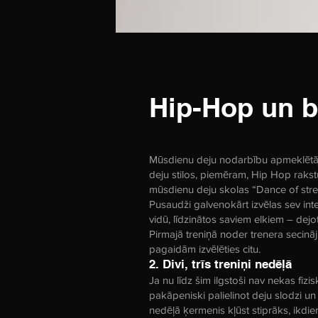
Hip-Hop un b
Mūsdienu deju nodarbību apmeklētāji
deju stilos, piemēram, Hip Hop rakstur
mūsdienu deju skolas “Dance of stre
Pusaudži galvenokārt izvēlas sev int
vidū, līdzinātos saviem elkiem – dejo
Pirmajā treniņā noder trenera secināj
pagaidām izvēlēties citu.
2. Divi, trīs treniņi nedēļā
Ja nu līdz šim ilgstoši nav nekas fiz
pakāpeniski palielinot deju slodzi u
nedēļā ķermenis kļūst stiprāks, ikdie