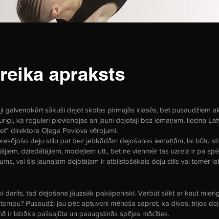
reika apraksts
 galvenokārt sākuši dejot skolas pirmajās klasēs, bet pusaudžiem a
īgi, ka regulāri pievienojas arī jauni dejotāji bez iemaņām, liecina Lat
et” direktora Oļega Pavlova vērojumi.
eresējošo deju stilu pat bez jebkādām dejošanas iemaņām, lai būtu sti
tājiem, dziedātājiem, modeļiem utt., bet ne vienmēr tas uzreiz ir pa sp
ums, vai šis jaunajam dejotājam ir atbilstošākais deju stils vai tomēr l
iski darīts, tad dejošana jāuzsāk pakāpeniski. Varbūt sākt ar kaut mierī
n tempu? Pusaudži jau pēc aptuveni mēneša saprot, ka divos, trijos dej
nā ir labāka pašsajūta un paaugstinās spējas mācīties.