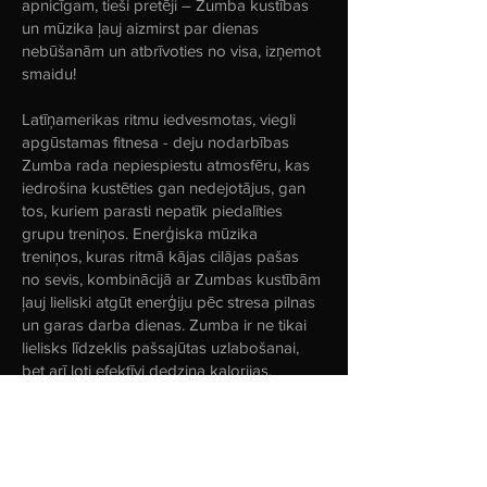
apnicīgam, tieši pretēji – Zumba kustības
un mūzika ļauj aizmirst par dienas
nebūšanām un atbrīvoties no visa, izņemot
smaidu!
Latīņamerikas ritmu iedvesmotas, viegli
apgūstamas fitnesa - deju nodarbības
Zumba rada nepiespiestu atmosfēru, kas
iedrošina kustēties gan nedejotājus, gan
tos, kuriem parasti nepatīk piedalīties
grupu treniņos. Enerģiska mūzika
treniņos, kuras ritmā kājas cilājas pašas
no sevis, kombinācijā ar Zumbas kustībām
ļauj lieliski atgūt enerģiju pēc stresa pilnas
un garas darba dienas. Zumba ir ne tikai
lielisks līdzeklis pašsajūtas uzlabošanai,
bet arī ļoti efektīvi dedzina kalorijas.
Atraktīvā nodarbību vadītāja Ilze Skrabe ir
gatava dalīties savā aizrautībā ar Zumbu.
Ja gribi uzlabot garastāvokli, aizmirst savu
vecumu un ikdienas radīto stresu, nāc un